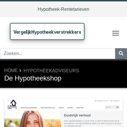
Hypotheek-Rentetarieven
VergelijkHypotheekverstrekkers
Tog
HOME
HYPOTHEEKADVISEURS
De Hypotheekshop