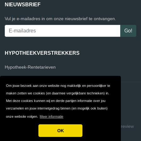
NIEUWSBRIEF
Vul je e-mailadres in om onze nieuwsbrief te ontvangen.
HYPOTHEEKVERSTREKKERS
Hypotheek-Rentetarieven
Om jouw bezoek aan onze website nog makkelijk en persoonlijker te
Contact
Privacy
maken zetten we cookies (en daarmee vergelijkbare technieken) in.
Met deze cookies kunnen wij en derde partijen informatie over jou
Algemene
FAQ
verzamelen en jouw internetgedrag binnen (en mogelijk ook buiten)
Voorwaarden
onze website volgen.
Meer informatie
Copyright © 2026 VergelijkHypotheekverstrekkers
Build review
OK
sites with ReviewTycoon