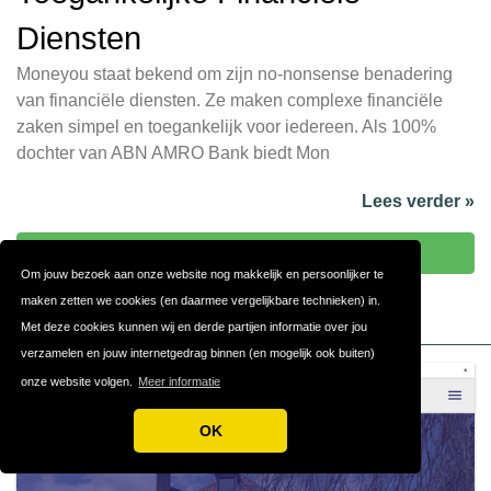
Diensten
Moneyou staat bekend om zijn no-nonsense benadering
van financiële diensten. Ze maken complexe financiële
zaken simpel en toegankelijk voor iedereen. Als 100%
dochter van ABN AMRO Bank biedt Mon
Lees verder »
Bezoek Moneyou
Om jouw bezoek aan onze website nog makkelijk en persoonlijker te
maken zetten we cookies (en daarmee vergelijkbare technieken) in.
Met deze cookies kunnen wij en derde partijen informatie over jou
verzamelen en jouw internetgedrag binnen (en mogelijk ook buiten)
onze website volgen.
Meer informatie
OK