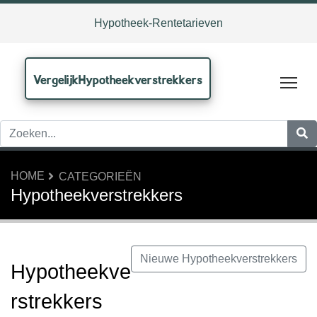
Hypotheek-Rentetarieven
VergelijkHypotheekverstrekkers
Tog
HOME
CATEGORIEËN
Hypotheekverstrekkers
Nieuwe Hypotheekverstrekkers
Hypotheekve
rstrekkers