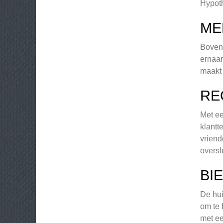
Hypoth
ME
Boveno
ernaar
maakt 
RE
Met ee
klantt
vriend
oversl
BI
De hui
om te 
met ee