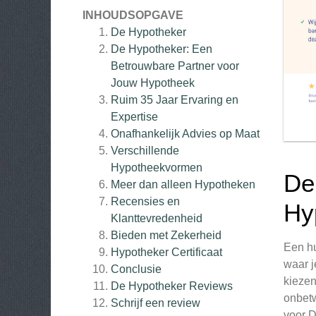
INHOUDSOPGAVE
De Hypotheker
De Hypotheker: Een
Betrouwbare Partner voor
Jouw Hypotheek
Ruim 35 Jaar Ervaring en
Expertise
Onafhankelijk Advies op Maat
Verschillende
Hypotheekvormen
De
Meer dan alleen Hypotheken
Recensies en
Hy
Klanttevredenheid
Bieden met Zekerheid
Een hu
Hypotheker Certificaat
waar j
Conclusie
kiezen
De Hypotheker
Reviews
onbetw
Schrijf een review
voor D