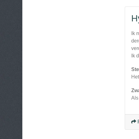
H
Ik 
der
ver
Ik 
Ste
Het
Zw
Als