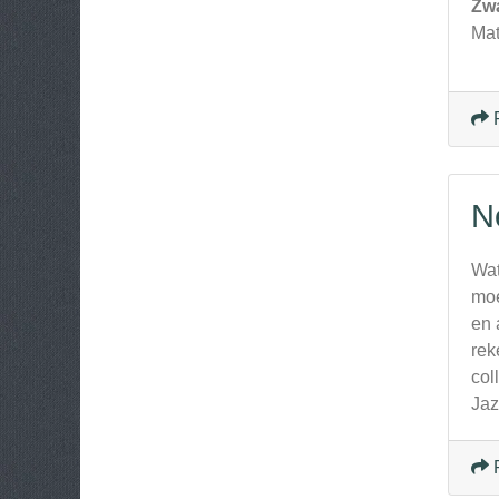
Zw
Mat
N
Wat
moe
en 
rek
col
Jaz