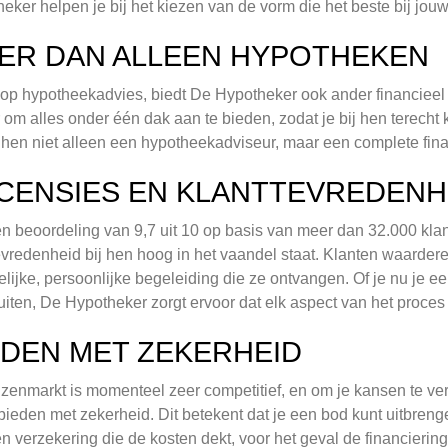
eker helpen je bij het kiezen van de vorm die het beste bij jouw 
ER DAN ALLEEN HYPOTHEKEN
p hypotheekadvies, biedt De Hypotheker ook ander financieel 
 om alles onder één dak aan te bieden, zodat je bij hen terecht k
hen niet alleen een hypotheekadviseur, maar een complete fina
CENSIES EN KLANTTEVREDENH
n beoordeling van 9,7 uit 10 op basis van meer dan 32.000 kla
evredenheid bij hen hoog in het vaandel staat. Klanten waardere
elijke, persoonlijke begeleiding die ze ontvangen. Of je nu je ee
uiten, De Hypotheker zorgt ervoor dat elk aspect van het proces d
EDEN MET ZEKERHEID
zenmarkt is momenteel zeer competitief, en om je kansen te ve
bieden met zekerheid. Dit betekent dat je een bod kunt uitbre
n verzekering die de kosten dekt, voor het geval de financiering