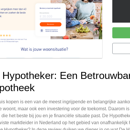
 Hypotheker: Een Betrouwbar
potheek
is kopen is een van de meest ingrijpende en belangrijke aankop
e woont, maar ook een investering voor de toekomst. Daarom is 
 die het beste bij jou en je financiële situatie past. De Hypothek
iste marktleider in Nederland op het gebied van onafhankelij
e Hypotheker? In deze review duiken we dieper in op wat De Hy