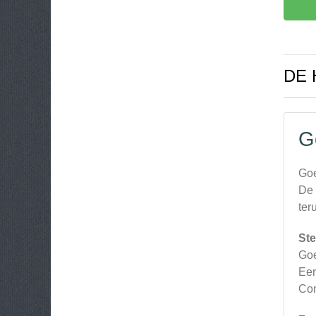
DE
G
Goe
De 
ter
Ste
Goe
Eer
Com