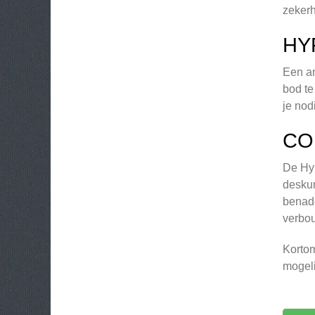
zekerh
HY
Een an
bod te
je nod
CO
De Hyp
deskun
benade
verbou
Kortom
mogeli