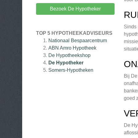
Bezoek De Hypotheker
RU
Sinds 
TOP 5 HYPOTHEEKADVISEURS
hypoth
Nationaal Bespaarcentrum
missie
ABN Amro Hypotheek
situat
De Hypotheekshop
ON
De Hypotheker
Somers-Hypotheken
Bij De
onafha
banken
goed z
VE
De Hyp
afloss