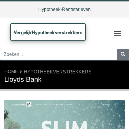
Hypotheek-Rentetarieven
VergelijkHypotheekverstrekkers
Tog
HOME
HYPOTHEEKVERSTREKKERS
Lloyds Bank