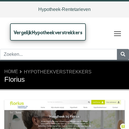
Hypotheek-Rentetarieven
VergelijkHypotheekverstrekkers
Tog
HOME
HYPOTHEEKVERSTREKKERS
Florius