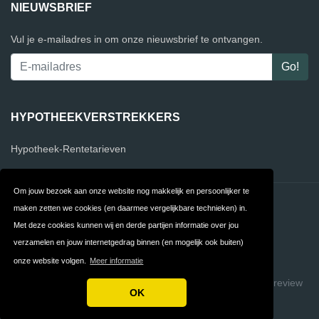
NIEUWSBRIEF
Vul je e-mailadres in om onze nieuwsbrief te ontvangen.
HYPOTHEEKVERSTREKKERS
Hypotheek-Rentetarieven
Om jouw bezoek aan onze website nog makkelijk en persoonlijker te
Contact
Privacy
maken zetten we cookies (en daarmee vergelijkbare technieken) in.
Met deze cookies kunnen wij en derde partijen informatie over jou
Algemene
FAQ
verzamelen en jouw internetgedrag binnen (en mogelijk ook buiten)
Voorwaarden
onze website volgen.
Meer informatie
Copyright © 2026 VergelijkHypotheekverstrekkers
Build review
OK
sites with ReviewTycoon