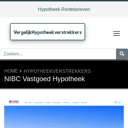
Hypotheek-Rentetarieven
VergelijkHypotheekverstrekkers
Tog
HOME
HYPOTHEEKVERSTREKKERS
NIBC Vastgoed Hypotheek