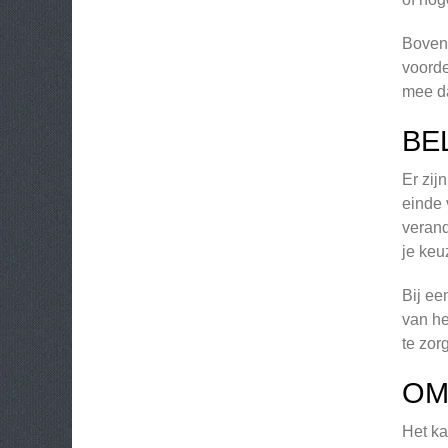
Bovend
voorde
mee da
BE
Er zij
einde 
verand
je keu
Bij ee
van he
te zor
OM
Het ka