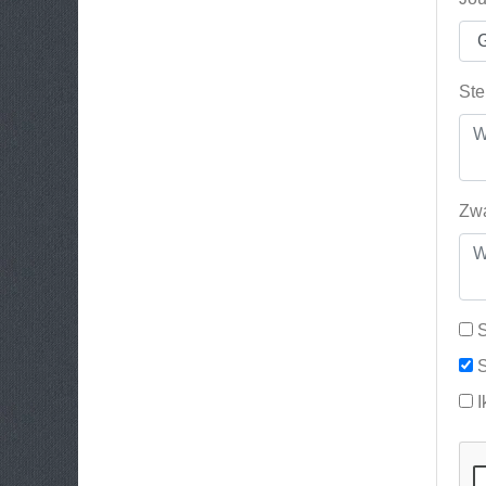
Ste
Zwa
S
S
I