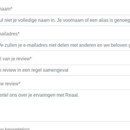
 naam*
ailadres*
el van je review*
w review*
w beoordeling