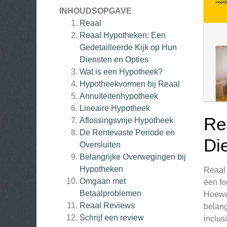
INHOUDSOPGAVE
Reaal
Reaal Hypotheken: Een
Gedetailleerde Kijk op Hun
Diensten en Opties
Wat is een Hypotheek?
Hypotheekvormen bij Reaal
Annuïteitenhypotheek
Lineaire Hypotheek
Re
Aflossingsvrije Hypotheek
De Rentevaste Periode en
Di
Oversluiten
Belangrijke Overwegingen bij
Hypotheken
Reaal 
Omgaan met
een fo
Betaalproblemen
Hoewel
Reaal
Reviews
belang
Schrijf een review
inclus