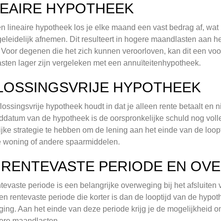
NEAIRE HYPOTHEEK
n lineaire hypotheek los je elke maand een vast bedrag af, wat 
geleidelijk afnemen. Dit resulteert in hogere maandlasten aan het
 Voor degenen die het zich kunnen veroorloven, kan dit een voor
asten lager zijn vergeleken met een annuïteitenhypotheek.
LOSSINGSVRIJE HYPOTHEEK
lossingsvrije hypotheek houdt in dat je alleen rente betaalt en ni
ddatum van de hypotheek is de oorspronkelijke schuld nog voll
ijke strategie te hebben om de lening aan het einde van de loopt
 woning of andere spaarmiddelen.
 RENTEVASTE PERIODE EN OV
tevaste periode is een belangrijke overweging bij het afsluite
en rentevaste periode die korter is dan de looptijd van de hypoth
ging. Aan het einde van deze periode krijg je de mogelijkheid om
ere maandlasten.