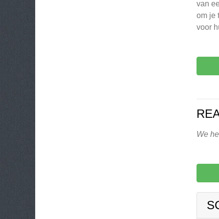
van ee
om je 
voor h
REA
We heb
S