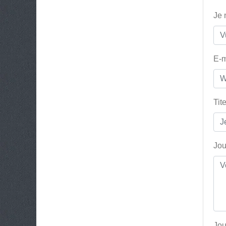
Je
E-m
Tit
Jou
Jou