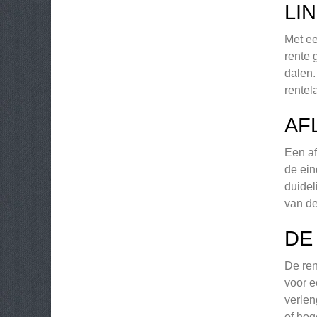
LI
Met ee
rente 
dalen.
rentel
AF
Een af
de ein
duidel
van de
DE
De ren
voor e
verlen
of hog