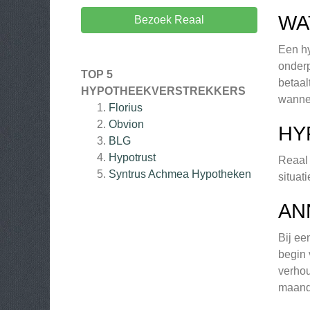
WA
Bezoek Reaal
Een hy
onderp
TOP 5
betaal
HYPOTHEEKVERSTREKKERS
wannee
Florius
Obvion
HY
BLG
Hypotrust
Reaal 
Syntrus Achmea Hypotheken
situat
AN
Bij ee
begin 
verhou
maande