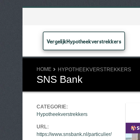
VergelijkHypotheekverstrekkers
HOME
HYPOTHEEKVERSTREKKERS
SNS Bank
CATEGORIE:
Hypotheekverstrekkers
URL:
https://www.snsbank.nl/particulier/