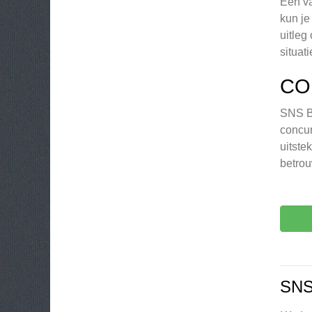
Een va
kun je
uitleg
situat
CO
SNS Ba
concur
uitste
betrou
SNS