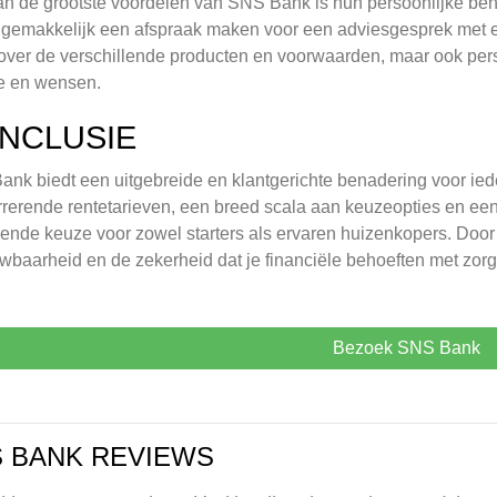
n de grootste voordelen van SNS Bank is hun persoonlijke bena
 gemakkelijk een afspraak maken voor een adviesgesprek met ee
 over de verschillende producten en voorwaarden, maar ook pers
ie en wensen.
NCLUSIE
nk biedt een uitgebreide en klantgerichte benadering voor ied
rerende rentetarieven, een breed scala aan keuzeopties en een 
kende keuze voor zowel starters als ervaren huizenkopers. Door
wbaarheid en de zekerheid dat je financiële behoeften met zor
Bezoek SNS Bank
 BANK REVIEWS