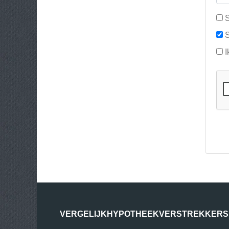
S
S
I
VERGELIJKHYPOTHEEKVERSTREKKERS