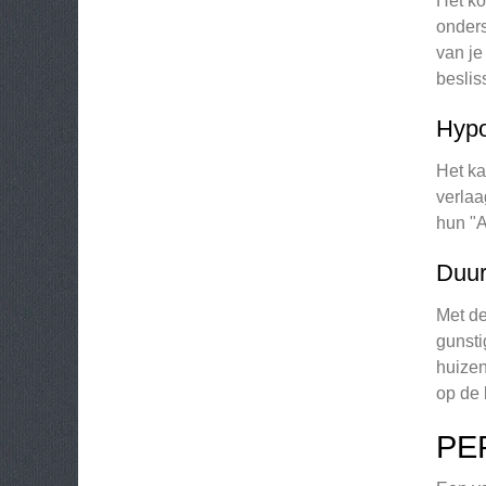
Het ko
onders
van je
beslis
Hypo
Het ka
verlaa
hun "A
Duu
Met de
gunsti
huizen
op de 
PE