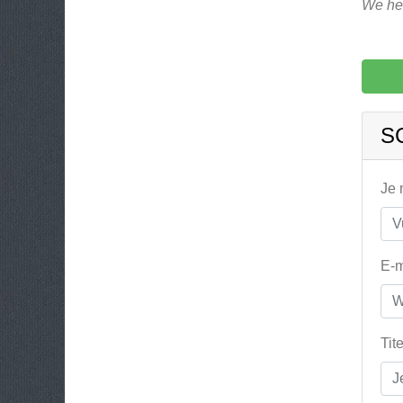
We heb
S
Je
E-m
Tit