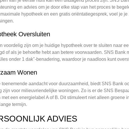
pen van je eerste huis kan een uitdagend proces zijn. SNS Bank 
teuning en advies om je door elke stap van het proces te bege
 maximale hypotheek en een gratis oriëntatiegesprek, voel je je
singen.
theek Oversluiten
n voordelig zijn om je huidige hypotheek over te sluiten naar ee
gd of als je behoefte hebt aan betere voorwaarden. SNS Bank m
lles onder 1 dak"-benadering, waardoor je naadloos kunt overs
rzaam Wonen
 toenemende aandacht voor duurzaamheid, biedt SNS Bank ook 
g zijn voor milieuvriendelijke woningen. Zo is er de SNS Bespaa
 met een energielabel A of B. Dit stimuleert niet alleen groene
lange termijn.
RSOONLIJK ADVIES