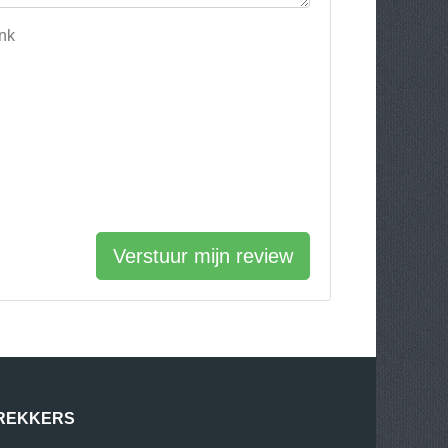
ank
Verstuur mijn review
REKKERS