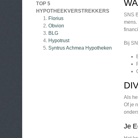
WA
TOP 5
HYPOTHEEKVERSTREKKERS
SNS Ba
Florius
mens. 
Obvion
financ
BLG
Hypotrust
Bij SN
Syntrus Achmea Hypotheken
DI
Als he
Of je 
onders
Je E