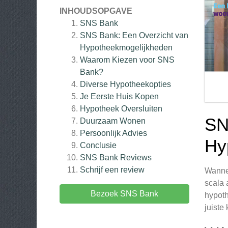
INHOUDSOPGAVE
SNS Bank
SNS Bank: Een Overzicht van
Hypotheekmogelijkheden
Waarom Kiezen voor SNS
Bank?
Diverse Hypotheekopties
Je Eerste Huis Kopen
Hypotheek Oversluiten
SN
Duurzaam Wonen
Persoonlijk Advies
Hy
Conclusie
SNS Bank
Reviews
Schrijf een review
Wannee
scala 
Bezoek SNS Bank
hypoth
juiste