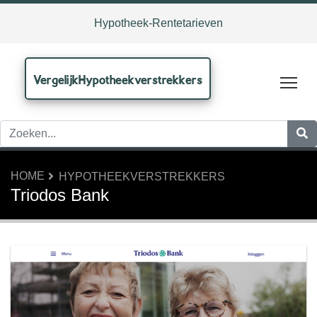
Hypotheek-Rentetarieven
VergelijkHypotheekverstrekkers
Tog
HOME
HYPOTHEEKVERSTREKKERS
Triodos Bank