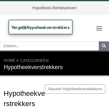
Hypotheek-Rentetarieven
VergelijkHypotheekverstrekkers
Tog
HOME
CATEGORIEËN
Hypotheekverstrekkers
Nieuwe Hypotheekverstrekkers
Hypotheekve
rstrekkers