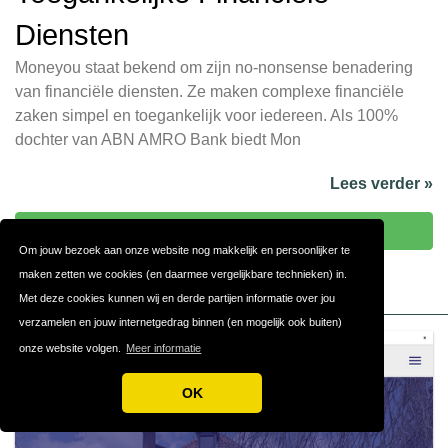
Diensten
Moneyou staat bekend om zijn no-nonsense benadering
van financiële diensten. Ze maken complexe financiële
zaken simpel en toegankelijk voor iedereen. Als 100%
dochter van ABN AMRO Bank biedt Mon
Lees verder »
Bezoek Moneyou
Om jouw bezoek aan onze website nog makkelijk en persoonlijker te
maken zetten we cookies (en daarmee vergelijkbare technieken) in.
Met deze cookies kunnen wij en derde partijen informatie over jou
verzamelen en jouw internetgedrag binnen (en mogelijk ook buiten)
onze website volgen.
Meer informatie
OK